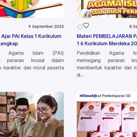
9 September 2025
8 S
Ajar PAI Kelas 1 Kurikulum
Materi PEMBELAJARAN PA
Lengkap
1 6 Kurikulum Merdeka 2
kan Agama Islam (PAI)
Pendidikan Agama Is
 peranan krusial dalam
memegang peranan kru
 karakter dan moral peserta
membentuk karakter dan m
di…
Guru SD
Perangkat Pembelajaran SD