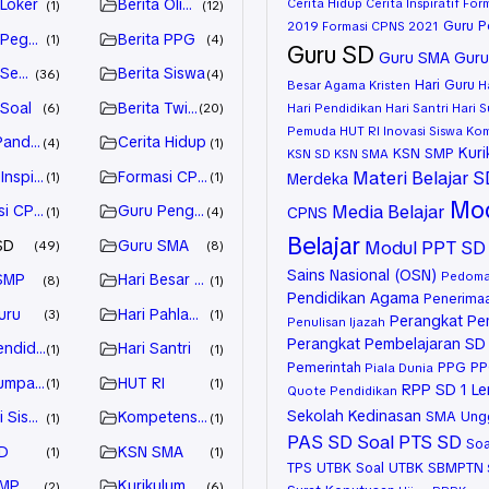
 Loker
Berita Olimpiade
Cerita Hidup
Cerita Inspiratif
For
1
12
Guru P
2019
Formasi CPNS 2021
 Pegawai
Berita PPG
1
4
Guru SD
Guru SMA
Gur
 Sekolah
Berita Siswa
36
4
Hari Guru
Besar Agama Kristen
H
 Soal
Berita Twibbon
6
20
Hari Pendidikan
Hari Santri
Hari 
Pemuda
HUT RI
Inovasi Siswa
Kom
Panduan
Cerita Hidup
4
1
Kuri
KSN SMP
KSN SD
KSN SMA
Materi Belajar 
Inspiratif
Formasi CPNS 2019
1
1
Merdeka
Mod
Media Belajar
si CPNS 2021
Guru Penggerak
CPNS
1
4
Belajar
SD
Guru SMA
Modul PPT SD
49
8
Sains Nasional (OSN)
Pedoma
SMP
Hari Besar Agama Kristen
8
1
Pendidikan Agama
Penerima
uru
Hari Pahlawan
3
1
Perangkat Pe
Penulisan Ijazah
Perangkat Pembelajaran SD
endidikan
Hari Santri
1
1
Pemerintah
PPG
PP
Piala Dunia
Sumpah Pemuda
HUT RI
1
1
RPP SD 1 L
Quote Pendidikan
Sekolah Kedinasan
i Siswa
Kompetensi Guru
SMA Ung
1
1
PAS SD
Soal PTS SD
Soa
D
KSN SMA
1
1
TPS UTBK
Soal UTBK SBMPTN
SMP
Kurikulum Merdeka
2
6