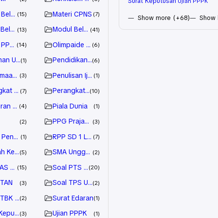
Surat Keputusan
Ujian PPPK
 Belajar SD
Materi CPNS
15
7
Show more (+68)
Show 
Belajar
Modul Belajar
13
41
 PPT SD
Olimpaide Sains Nasional (OSN)
14
6
an Upacara
Pendidikan Agama
1
6
imaan Pegawai
Penulisan Ijazah
3
1
gkat Pembelajaran
Perangkat Pembelajaran SD
7
10
uran Pemerintah
Piala Dunia
4
1
PPG Prajabatan
2
3
 Pendidikan
RPP SD 1 Lembar
1
7
ah Kedinasan
SMA Unggulan
5
2
PAS SD
Soal PTS SD
15
20
STAN
Soal TPS UTBK
3
2
UTBK SBMPTN
Surat Edaran
2
1
 Keputusan
Ujian PPPK
3
1