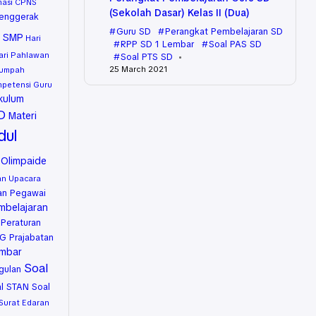
masi CPNS
(Sekolah Dasar) Kelas II (Dua)
enggerak
Guru SD
Perangkat Pembelajaran SD
u SMP
Hari
RPP SD 1 Lembar
Soal PAS SD
ari Pahlawan
Soal PTS SD
25 March 2021
Sumpah
petensi Guru
kulum
SD
Materi
ul
Olimpaide
n Upacara
an Pegawai
mbelajaran
Peraturan
G Prajabatan
embar
Soal
gulan
l STAN
Soal
Surat Edaran