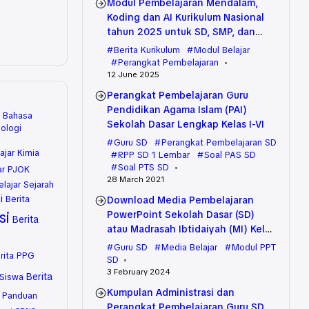
Modul Pembelajaran Mendalam,
Koding dan AI Kurikulum Nasional
tahun 2025 untuk SD, SMP, dan
SMA
Berita Kurikulum
Modul Belajar
Perangkat Pembelajaran
12 June 2025
Perangkat Pembelajaran Guru
Pendidikan Agama Islam (PAI)
r Bahasa
Sekolah Dasar Lengkap Kelas I-VI
iologi
Guru SD
Perangkat Pembelajaran SD
ajar Kimia
RPP SD 1 Lembar
Soal PAS SD
Soal PTS SD
ar PJOK
28 March 2021
elajar Sejarah
i
Berita
Download Media Pembelajaran
si
PowerPoint Sekolah Dasar (SD)
Berita
atau Madrasah Ibtidaiyah (MI) Kelas
VI (Enam) Semua Tema
Guru SD
Media Belajar
Modul PPT
rita PPG
SD
3 February 2024
Berita
 Siswa
Kumpulan Administrasi dan
 Panduan
Perangkat Pembelajaran Guru SD