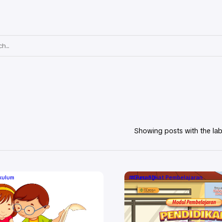
Showing posts with the la
ikulum
Guru SD
Perangkat Pembelajaran