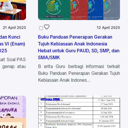
21 April 2025
12 April 2025
Buku Panduan Penerapan Gerakan
s VI (Enam)
Tujuh Kebiasaan Anak Indonesia
025
Hebat untuk Guru PAUD, SD, SMP, dan
SMA/SMK
rkait Soal PAS
) genap atau
B erita Guru berbagi informasi terkait
Buku Panduan Penerapan Gerakan Tujuh
Kebiasaan Anak Indones…
Berita PPG
Guru SD
Guru SMA
Guru SMP