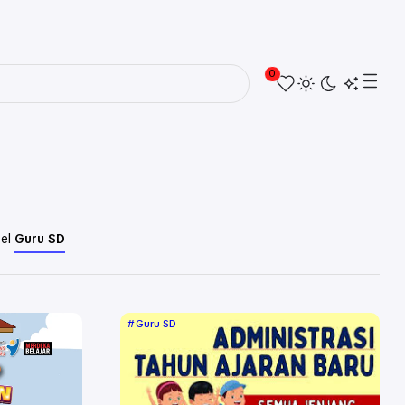
0
bel
Guru SD
Guru SD