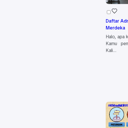
Daftar Adm
Merdeka
Halo, apa 
Kamu penu
Kali…
Guru SD
Media Bel
Modul PP