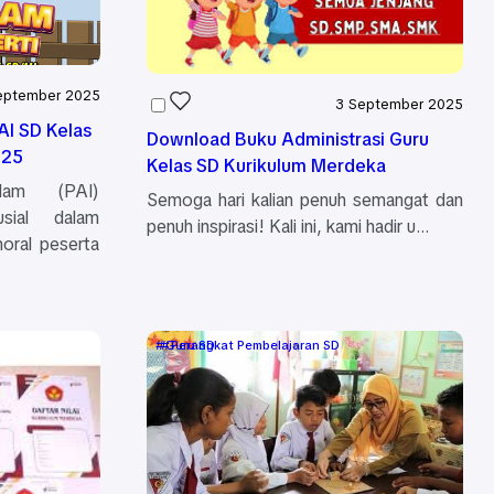
eptember 2025
3 September 2025
I SD Kelas
Download Buku Administrasi Guru
025
Kelas SD Kurikulum Merdeka
lam (PAI)
Semoga hari kalian penuh semangat dan
sial dalam
penuh inspirasi! Kali ini, kami hadir u…
oral peserta
Guru SD
Perangkat Pembelajaran SD