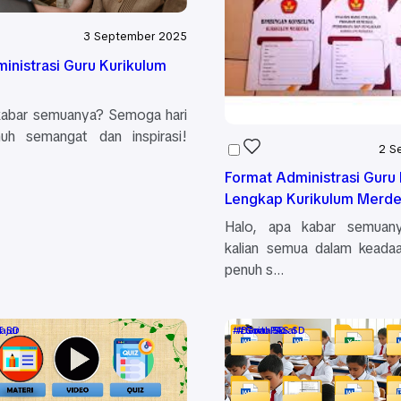
3 September 2025
inistrasi Guru Kurikulum
kabar semuanya? Semoga hari
h semangat dan inspirasi!
2 S
Format Administrasi Guru
Lengkap Kurikulum Merd
Halo, apa kabar semua
kalian semua dalam keada
penuh s…
ajar
T SD
Berita Soal
Guru SD
Soal PAS SD