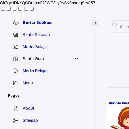
Gk7qp1DNYQGDurixnE7FWT3LyBvSK3asrvqSm057
Berita Edukasi
Berita Sekolah
Modul Belajar
Berita Guru
Media Belajar
Menu
Pages
Berita Kur
Guru SD
About
Sitemap