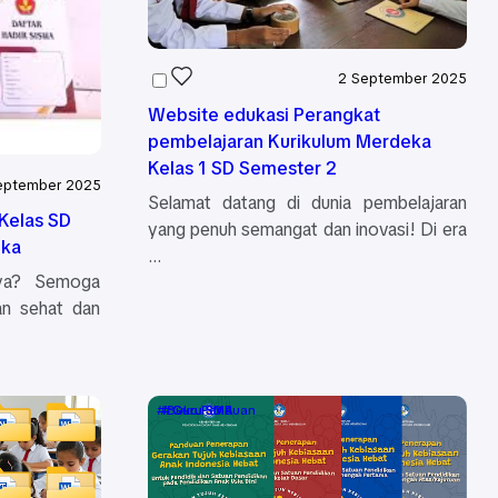
2 September 2025
Website edukasi Perangkat
pembelajaran Kurikulum Merdeka
Kelas 1 SD Semester 2
eptember 2025
Selamat datang di dunia pembelajaran
 Kelas SD
yang penuh semangat dan inovasi! Di era
eka
…
nya? Semoga
an sehat dan
Buku Panduan
Guru SD
Guru SMA
Guru SMP