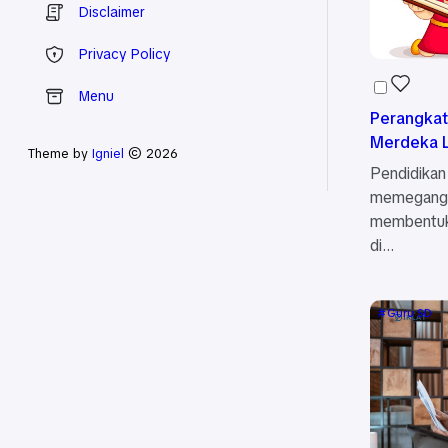
Disclaimer
Privacy Policy
Menu
Perangkat 
Merdeka 
Theme by
Igniel
© 2026
Pendidi
memegang
membentuk
di…
Guru SD