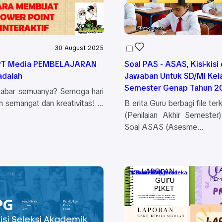
30 August 2025
PT Media PEMBELAJARAN
Soal PAS - ASAS, Kisi-kisi dan Kunci
 adalah
Jawaban Untuk SD/MI Kela
Semester Genap Tahun 2
kabar semuanya? Semoga hari
uh semangat dan kreativitas! …
B erita Guru berbagi file te
(Penilaian Akhir Semester
Soal ASAS (Asesme…
Guru Penggerak
Guru SD
Guru SMA
Guru SMP
Kurikulum Merdeka