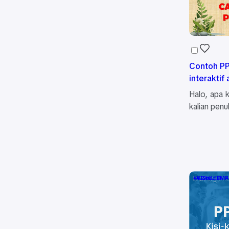
Contoh P
interaktif
Halo, apa 
kalian pen
Guru SD
Guru SMA
Guru SMP
PPG