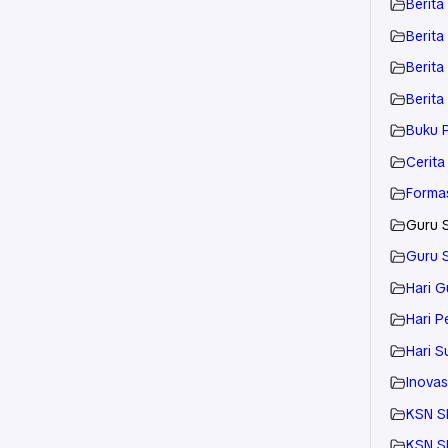
Berita
Berita
Berita
Berita
Buku 
Cerita 
Forma
Guru 
Guru 
Hari G
Hari P
Hari 
Inovas
KSN S
KSN 