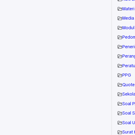
Materi
Media 
Modul
Pedom
Pener
Peran
Perat
PPG
Quote
Sekol
Soal 
Soal 
Soal 
Surat