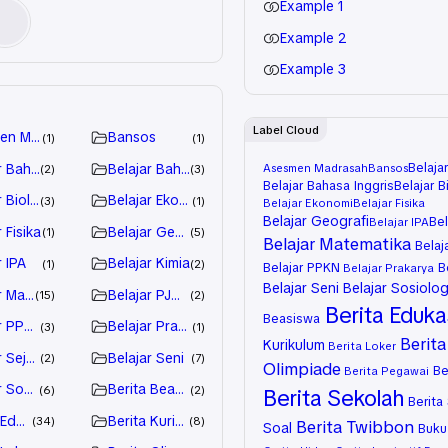
Example 1
Example 2
Example 3
Label Cloud
en Madrasah
Bansos
1
1
Belaja
r Bahasa
Belajar Bahasa Inggris
Asesmen Madrasah
Bansos
2
3
Belajar Bahasa Inggris
Belajar B
r Biologi
Belajar Ekonomi
3
1
Belajar Ekonomi
Belajar Fisika
Belajar Geografi
Bel
Belajar IPA
 Fisika
Belajar Geografi
1
5
Belajar Matematika
Belaj
r IPA
Belajar Kimia
1
2
Belajar PPKN
B
Belajar Prakarya
Belajar Seni
Belajar Sosiolog
r Matematika
Belajar PJOK
15
2
Berita Eduka
Beasiswa
r PPKN
Belajar Prakarya
3
1
Berita
Kurikulum
Berita Loker
r Sejarah
Belajar Seni
2
7
Olimpiade
Be
Berita Pegawai
r Sosiologi
Berita Beasiswa
6
2
Berita Sekolah
Berita
 Edukasi
Berita Kurikulum
34
8
Berita Twibbon
Soal
Buku