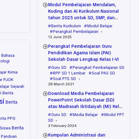
Modul Pembelajaran Mendalam,
Koding dan AI Kurikulum Nasional
tahun 2025 untuk SD, SMP, dan
SMA
Berita Kurikulum
Modul Belajar
Perangkat Pembelajaran
12 June 2025
Perangkat Pembelajaran Guru
Pendidikan Agama Islam (PAI)
r Bahasa
Sekolah Dasar Lengkap Kelas I-VI
iologi
Guru SD
Perangkat Pembelajaran SD
ajar Kimia
RPP SD 1 Lembar
Soal PAS SD
Soal PTS SD
ar PJOK
28 March 2021
elajar Sejarah
i
Berita
Download Media Pembelajaran
si
PowerPoint Sekolah Dasar (SD)
Berita
atau Madrasah Ibtidaiyah (MI) Kelas
VI (Enam) Semua Tema
Guru SD
Media Belajar
Modul PPT
rita PPG
SD
3 February 2024
Berita
 Siswa
Kumpulan Administrasi dan
 Panduan