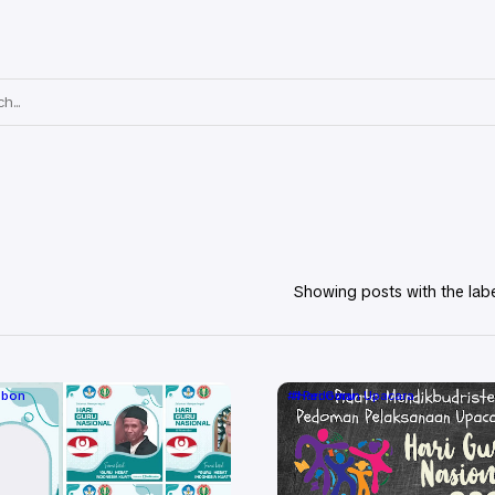
Showing posts with the lab
bbon
Hari Guru
Pedoman Upacara