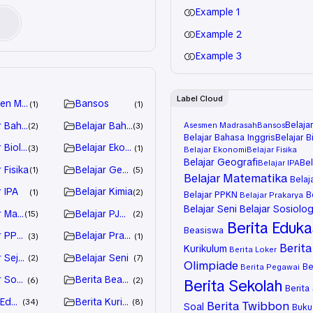
Example 1
Example 2
Example 3
Label Cloud
en Madrasah
Bansos
1
1
Belaja
r Bahasa
Belajar Bahasa Inggris
Asesmen Madrasah
Bansos
2
3
Belajar Bahasa Inggris
Belajar B
r Biologi
Belajar Ekonomi
3
1
Belajar Ekonomi
Belajar Fisika
Belajar Geografi
Bel
Belajar IPA
 Fisika
Belajar Geografi
1
5
Belajar Matematika
Belaj
r IPA
Belajar Kimia
1
2
Belajar PPKN
B
Belajar Prakarya
Belajar Seni
Belajar Sosiolog
r Matematika
Belajar PJOK
15
2
Berita Eduka
Beasiswa
r PPKN
Belajar Prakarya
3
1
Berita
Kurikulum
Berita Loker
r Sejarah
Belajar Seni
2
7
Olimpiade
Be
Berita Pegawai
r Sosiologi
Berita Beasiswa
6
2
Berita Sekolah
Berita
 Edukasi
Berita Kurikulum
34
8
Berita Twibbon
Soal
Buku