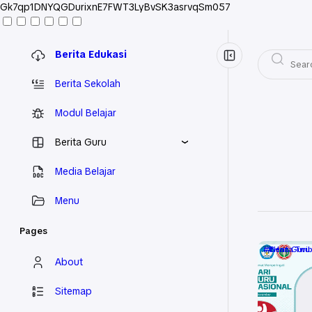
Gk7qp1DNYQGDurixnE7FWT3LyBvSK3asrvqSm057
Berita Edukasi
Berita Sekolah
Modul Belajar
Berita Guru
Media Belajar
Menu
Pages
Berita Twi
Hari Guru
About
Sitemap