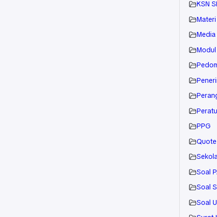
KSN 
Materi
Media 
Modul
Pedom
Pener
Peran
Perat
PPG
Quote
Sekol
Soal 
Soal 
Soal 