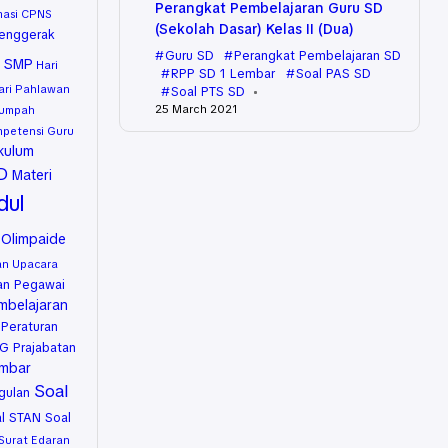
Perangkat Pembelajaran Guru SD
masi CPNS
(Sekolah Dasar) Kelas II (Dua)
enggerak
Guru SD
Perangkat Pembelajaran SD
u SMP
Hari
RPP SD 1 Lembar
Soal PAS SD
ari Pahlawan
Soal PTS SD
25 March 2021
Sumpah
petensi Guru
kulum
SD
Materi
ul
Olimpaide
n Upacara
an Pegawai
mbelajaran
Peraturan
G Prajabatan
embar
Soal
gulan
l STAN
Soal
Surat Edaran