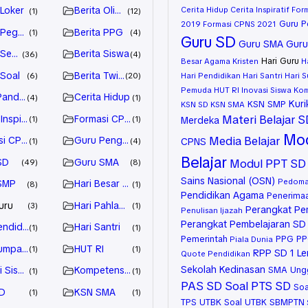
 Loker
Berita Olimpiade
Cerita Hidup
Cerita Inspiratif
For
1
12
Guru P
2019
Formasi CPNS 2021
 Pegawai
Berita PPG
1
4
Guru SD
Guru SMA
Gur
 Sekolah
Berita Siswa
36
4
Hari Guru
Besar Agama Kristen
H
 Soal
Berita Twibbon
6
20
Hari Pendidikan
Hari Santri
Hari 
Pemuda
HUT RI
Inovasi Siswa
Kom
Panduan
Cerita Hidup
4
1
Kuri
KSN SMP
KSN SD
KSN SMA
Materi Belajar 
Inspiratif
Formasi CPNS 2019
1
1
Merdeka
Mod
Media Belajar
si CPNS 2021
Guru Penggerak
CPNS
1
4
Belajar
SD
Guru SMA
Modul PPT SD
49
8
Sains Nasional (OSN)
Pedoma
SMP
Hari Besar Agama Kristen
8
1
Pendidikan Agama
Penerima
uru
Hari Pahlawan
3
1
Perangkat Pe
Penulisan Ijazah
Perangkat Pembelajaran SD
endidikan
Hari Santri
1
1
Pemerintah
PPG
PP
Piala Dunia
Sumpah Pemuda
HUT RI
1
1
RPP SD 1 L
Quote Pendidikan
Sekolah Kedinasan
i Siswa
Kompetensi Guru
SMA Ung
1
1
PAS SD
Soal PTS SD
Soa
D
KSN SMA
1
1
TPS UTBK
Soal UTBK SBMPTN