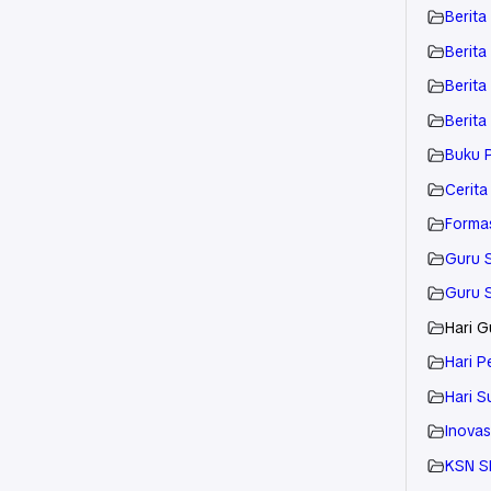
Berita
Berita
Berita
Berita
Buku 
Cerita 
Forma
Guru 
Guru 
Hari G
Hari P
Hari 
Inovas
KSN S