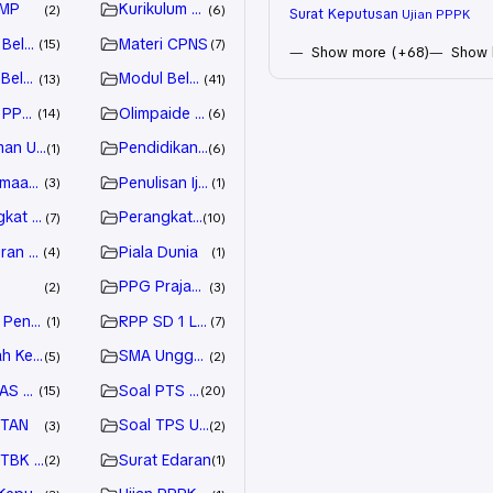
SMP
Kurikulum Merdeka
2
6
Surat Keputusan
Ujian PPPK
 Belajar SD
Materi CPNS
15
7
Show more (+68)
Show 
Belajar
Modul Belajar
13
41
 PPT SD
Olimpaide Sains Nasional (OSN)
14
6
an Upacara
Pendidikan Agama
1
6
imaan Pegawai
Penulisan Ijazah
3
1
gkat Pembelajaran
Perangkat Pembelajaran SD
7
10
uran Pemerintah
Piala Dunia
4
1
PPG Prajabatan
2
3
 Pendidikan
RPP SD 1 Lembar
1
7
ah Kedinasan
SMA Unggulan
5
2
PAS SD
Soal PTS SD
15
20
STAN
Soal TPS UTBK
3
2
UTBK SBMPTN
Surat Edaran
2
1