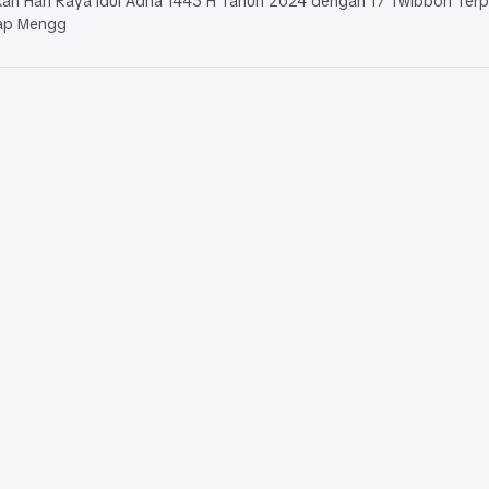
an Hari Raya Idul Adha 1445 H Tahun 2024 dengan 17 Twibbon Terp
ap Mengg