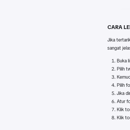
CARA L
Jika tertar
sangat jel
Buka l
Pilih 
Kemudi
Pilih 
Jika d
Atur f
Klik t
Klik t