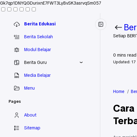
Gk7qp1DNYQGDurixnE7FWT3LyBvSK3asrvqSm057
Berita Edukasi
Ber
Setiap BERI
Berita Sekolah
Modul Belajar
0
mins read
Updated:
17
Berita Guru
Media Belajar
Menu
Home
Be
Pages
Cara
About
Terb
Sitemap