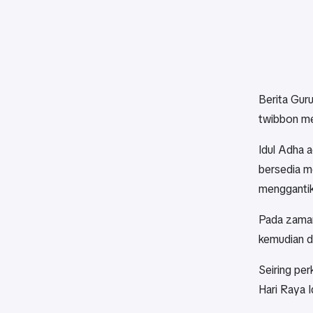
B
erita Gu
twibbon me
Idul Adha a
bersedia m
menggantik
Pada zaman
kemudian d
Seiring pe
Hari Raya I