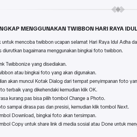
ENGKAP MENGGUNAKAN TWIBBON HARI RAYA IDU
ik untuk mencoba twibbon ucapan selamat Hari Raya Idul Adha dap
as diurutkan bagaimana menggunakan bingkai foto twibbon.
ink Twibbonize yang disediakan.
twibbon atau bingkai foto yang akan digunakan.
an akan muncul Kotak Dialog dari tempat penyimpanan foto yang
foto terbaik yang dikehendaki kemudian klik OK.
irasa kurang pas bisa pilih tombol Change a Photo.
oto sampai dirasa pas dan presisi, kemudian klik tombol Next.
ombol Download, bingkai foto akan tersimpan.
ombol Copy untuk share link di media sosial atau Done untuk meng