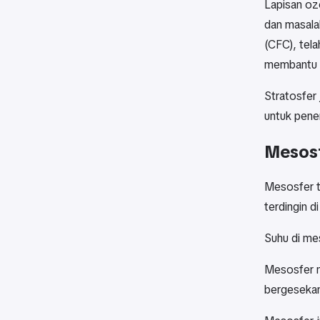
Lapisan oz
dan masala
(CFC), tel
membantu m
Stratosfer 
untuk pene
Mesosf
Mesosfer t
terdingin 
Suhu di me
Mesosfer m
bergesekan 