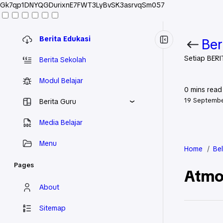
Gk7qp1DNYQGDurixnE7FWT3LyBvSK3asrvqSm057
Berita Edukasi
Ber
Setiap BERI
Berita Sekolah
Modul Belajar
0
mins read
19 Septemb
Berita Guru
Media Belajar
Menu
Home
Bel
Pages
Atmos
About
Sitemap