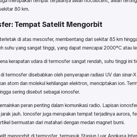
uga merupakan tempat terjadinya awan noctilucent, awan tertinggi
sekitar 80 km.
fer: Tempat Satelit Mengorbit
terletak di atas mesosfer, membentang dari sekitar 85 km hingg
oleh suhu yang sangat tinggi, yang dapat mencapai 2000°C atau le
na kerapatan udara di termosfer sangat rendah, suhu tinggi ini ti
 di termosfer disebabkan oleh penyerapan radiasi UV dan sinar-X 
n atom dan molekul kehilangan elektron, menciptakan ion. Ter
ngga sering disebut sebagai ionosfer.
emainkan peran penting dalam komunikasi radio. Lapisan ionos
 jarak jauh. Ionosfer juga merupakan tempat terjadinya aurora,
partikel bermuatan dari matahari dengan medan magnet bumi.
lit mengorbit di termosfer, termasuk Stasiun Luar Angkasa Interna