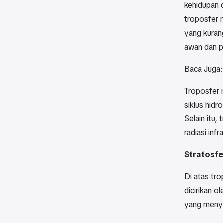
kehidupan d
troposfer 
yang kuran
awan dan p
Baca Juga
Troposfer 
siklus hidr
Selain itu
radiasi in
Stratosfer
Di atas tr
dicirikan o
yang menyer