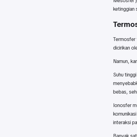
Mesosfer j
ketinggian 
Termos
Termosfer 
dicirikan 
Namun, kare
Suhu tinggi
menyebabka
bebas, sehi
Ionosfer m
komunikasi
interaksi 
Banyak sate