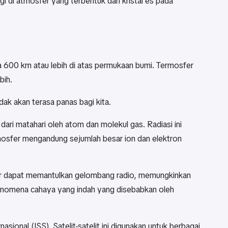
 di atmosfer yang terbentuk dari kristal es pada
a 600 km atau lebih di atas permukaan bumi. Termosfer
bih.
dak akan terasa panas bagi kita.
dari matahari oleh atom dan molekul gas. Radiasi ini
mosfer mengandung sejumlah besar ion dan elektron
fer dapat memantulkan gelombang radio, memungkinkan
 fenomena cahaya yang indah yang disebabkan oleh
sional (ISS). Satelit-satelit ini digunakan untuk berbagai