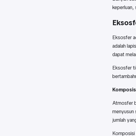
keperluan, 
Eksosf
Eksosfer a
adalah lapi
dapat melar
Eksosfer ti
bertambahn
Komposisi
Atmosfer b
menyusun s
jumlah yang
Komposisi 