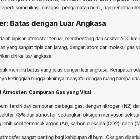
seperti komunikasi, navigasi, pengamatan bumi, dan penelitian ilm
er: Batas dengan Luar Angkasa
dalah lapisan atmosfer terluar, membentang dari sekitar 600 km 
san yang sangat tipis dan jarang, dengan atom dan molekul gas y
ikan diri ke luar angkasa.
dak memiliki batas yang jelas dengan luar angkasa. Kerapatan ud
ya ketinggian hingga akhirnya menyatu dengan ruang hampa udara
 Atmosfer: Campuran Gas yang Vital
umi terdiri dari campuran berbagai gas, dengan nitrogen (N2) d
ekitar 78% dari atmosfer, sedangkan oksigen menyusun sekitar 
 lebih kecil termasuk argon (Ar), karbon dioksida (CO2), neon (
atmosfer sangat penting bagi kehidupan di bumi. Oksigen diperlu