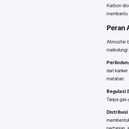
Karbon dio
membantu m
Peran 
Atmosfer b
melindungi 
Perlindun
dari kanker
matahari.
Regulasi 
Tanpa gas-g
Distribusi 
membentuk 
pertanian, 