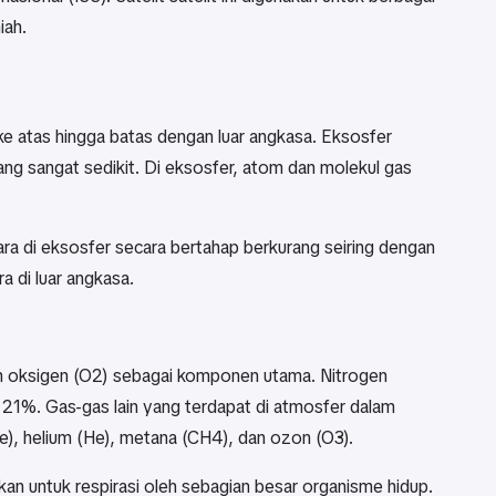
iah.
ke atas hingga batas dengan luar angkasa. Eksosfer
ang sangat sedikit. Di eksosfer, atom dan molekul gas
ara di eksosfer secara bertahap berkurang seiring dengan
 di luar angkasa.
an oksigen (O2) sebagai komponen utama. Nitrogen
21%. Gas-gas lain yang terdapat di atmosfer dalam
Ne), helium (He), metana (CH4), dan ozon (O3).
kan untuk respirasi oleh sebagian besar organisme hidup.