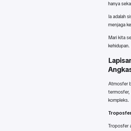
hanya sekad
Ia adalah s
menjaga ke
Mari kita 
kehidupan.
Lapisa
Angka
Atmosfer bu
termosfer,
kompleks.
Troposfe
Troposfer 