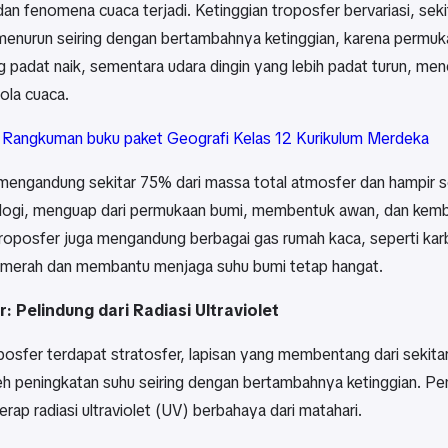
an fenomena cuaca terjadi. Ketinggian troposfer bervariasi, sekit
menurun seiring dengan bertambahnya ketinggian, karena permu
g padat naik, sementara udara dingin yang lebih padat turun, 
ola cuaca.
:
Rangkuman buku paket Geografi Kelas 12 Kurikulum Merdeka
mengandung sekitar 75% dari massa total atmosfer dan hampir se
ologi, menguap dari permukaan bumi, membentuk awan, dan kembali 
, troposfer juga mengandung berbagai gas rumah kaca, seperti 
framerah dan membantu menjaga suhu bumi tetap hangat.
: Pelindung dari Radiasi Ultraviolet
oposfer terdapat stratosfer, lapisan yang membentang dari sekit
leh peningkatan suhu seiring dengan bertambahnya ketinggian. Pe
ap radiasi ultraviolet (UV) berbahaya dari matahari.