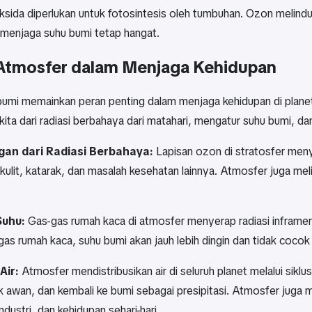
ksida diperlukan untuk fotosintesis oleh tumbuhan. Ozon melindu
enjaga suhu bumi tetap hangat.
Atmosfer dalam Menjaga Kehidupan
umi memainkan peran penting dalam menjaga kehidupan di planet 
kita dari radiasi berbahaya dari matahari, mengatur suhu bumi, dan
gan dari Radiasi Berbahaya:
Lapisan ozon di stratosfer menye
 kulit, katarak, dan masalah kesehatan lainnya. Atmosfer juga meli
Suhu:
Gas-gas rumah kaca di atmosfer menyerap radiasi inframe
as rumah kaca, suhu bumi akan jauh lebih dingin dan tidak cocok
Air:
Atmosfer mendistribusikan air di seluruh planet melalui sikl
awan, dan kembali ke bumi sebagai presipitasi. Atmosfer juga me
industri, dan kehidupan sehari-hari.