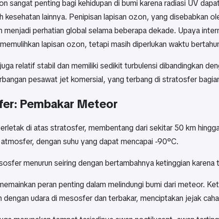
on sangat penting bagi kehidupan di bumi karena radiasi UV dap
h kesehatan lainnya. Penipisan lapisan ozon, yang disebabkan ol
ah menjadi perhatian global selama beberapa dekade. Upaya inte
emulihkan lapisan ozon, tetapi masih diperlukan waktu bertahu
juga relatif stabil dan memiliki sedikit turbulensi dibandingkan de
rbangan pesawat jet komersial, yang terbang di stratosfer bagia
er: Pembakar Meteor
erletak di atas stratosfer, membentang dari sekitar 50 km hingg
di atmosfer, dengan suhu yang dapat mencapai -90°C.
sosfer menurun seiring dengan bertambahnya ketinggian karena ti
emainkan peran penting dalam melindungi bumi dari meteor. K
dengan udara di mesosfer dan terbakar, menciptakan jejak cahaya